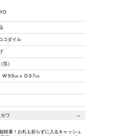
KYO
品
ロコダイル
げ
（箔）
 W 9.5㎝ｘ D 0.7㎝
シカワ
→
gの超軽量！お札も折らずに入るキャッシュ