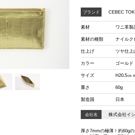
CEBEC TO
ブランド
素材
ワニ革製
素材の種類
ナイルク
仕上げ
ツヤ仕上
カラー
ゴールド
サイズ
H20.5㎝ｘ
重さ
60g
製造国
日本
株式会社イ
会社名
厚さ7mmの極薄！約60