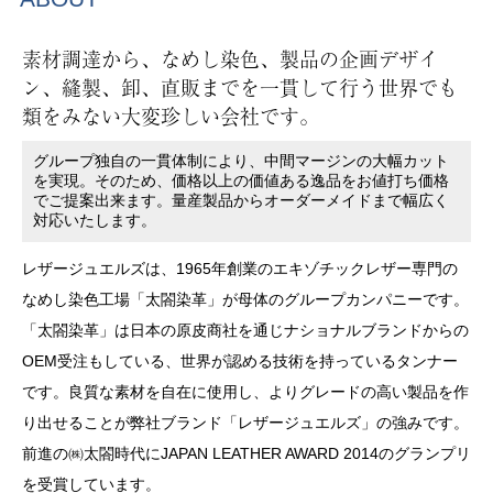
素材調達から、なめし染色、製品の企画デザイ
ン、縫製、卸、直販までを一貫して行う世界でも
類をみない大変珍しい会社です。
グループ独自の一貫体制により、中間マージンの大幅カット
を実現。そのため、価格以上の価値ある逸品をお値打ち価格
でご提案出来ます。量産製品からオーダーメイドまで幅広く
対応いたします。
レザージュエルズは、1965年創業のエキゾチックレザー専門の
なめし染色工場「太閤染革」が母体のグループカンパニーです。
「太閤染革」は日本の原皮商社を通じナショナルブランドからの
OEM受注もしている、世界が認める技術を持っているタンナー
です。良質な素材を自在に使用し、よりグレードの高い製品を作
り出せることが弊社ブランド「レザージュエルズ」の強みです。
前進の㈱太閤時代にJAPAN LEATHER AWARD 2014のグランプリ
を受賞しています。