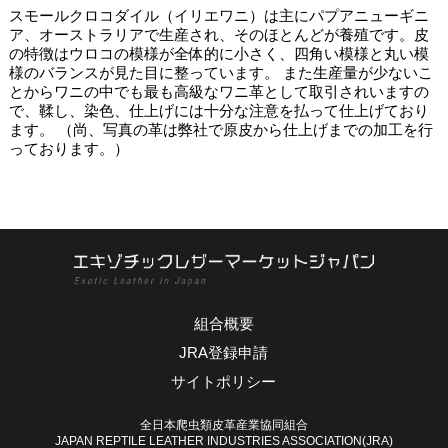
スモールクロコダイル（イリエワニ）は主にパプアニューギニ
ア、オーストラリアで生産され、そのほとんどが養殖です。皮
の特徴はウロコの模様が全体的に小さく、四角い模様と丸い模
様のバランスが見た目に整っています。 また生産量が少ないこ
とからワニの中でも最も高級なワニ革として取引されいますの
で、鞣し、染色、仕上げには十分な注意を払って仕上げており
ます。 （尚、写真の革は弊社で原皮から仕上げまでの加工を行
っております。）
組合概要
JRA登録申請
サイトポリシー
全日本爬虫類皮革産業協同組合
JAPAN REPTILE LEATHER INDUSTRIES ASSOCIATION(JRA)