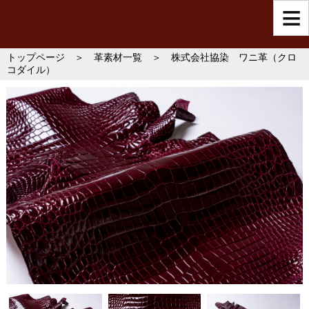
トップページ
＞
革素材一覧
＞ 株式会社協染 ワニ革（クロ
コダイル）